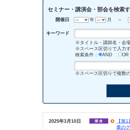
セミナー・講演会・部会を検索
開催日
年
月 ～
キーワード
※タイトル・講師名・会
※スペース区切りで入力す
検索条件：
AND
OR
※スペース区切りで複数
2025年3月10日
【第1
業のグ