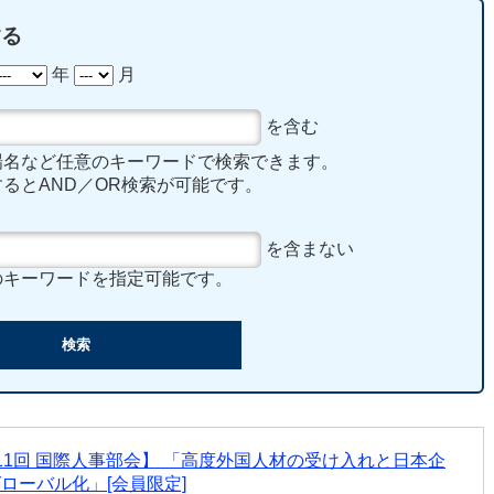
する
年
月
を含む
場名など任意のキーワードで検索できます。
るとAND／OR検索が可能です。
を含まない
のキーワードを指定可能です。
11回 国際人事部会】 「高度外国人材の受け入れと日本企
ローバル化」[会員限定]