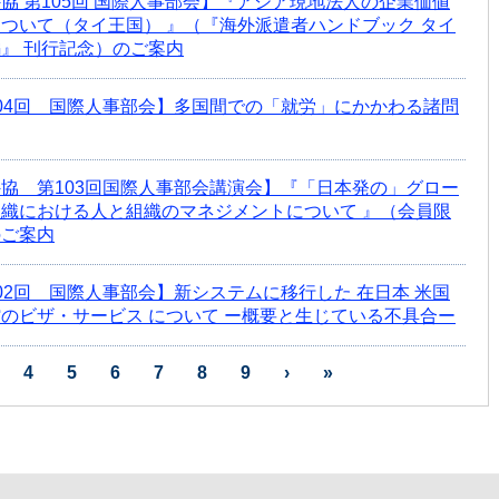
協 第105回 国際人事部会】『アジア現地法人の企業価値
ついて（タイ王国） 』（『海外派遣者ハンドブック タイ
』 刊行記念）のご案内
04回 国際人事部会】多国間での「就労」にかかわる諸問
協 第103回国際人事部会講演会】『「日本発の」グロー
織における人と組織のマネジメントについて 』（会員限
のご案内
02回 国際人事部会】新システムに移行した 在日本 米国
のビザ・サービス について ー概要と生じている不具合ー
4
5
6
7
8
9
›
»