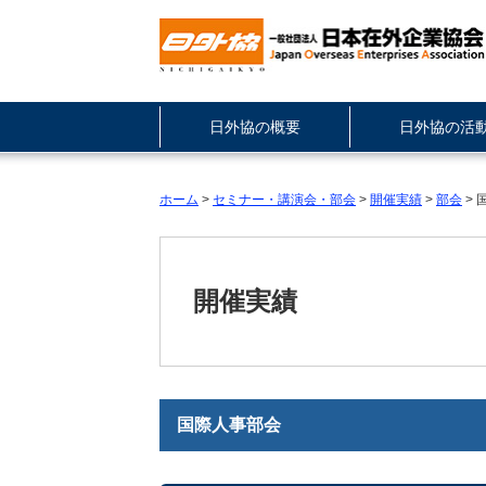
日外協の概要
日外協の活
ホーム
>
セミナー・講演会・部会
>
開催実績
>
部会
> 
開催実績
国際人事部会