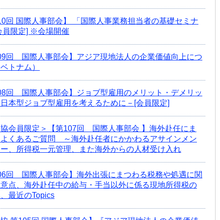
10回 国際人事部会】 「国際人事業務担当者の基礎セミナ
会員限定] ※会場開催
09回 国際人事部会】アジア現地法人の企業価値向上につ
（ベトナム）
08回 国際人事部会】ジョブ型雇用のメリット・デメリッ
日本型ジョブ型雇用を考えるために－[会員限定]
協会員限定＞【第107回 国際人事部会 】海外赴任にま
るよくあるご質問 ～海外赴任者にかかわるアサインメン
ター、所得税一元管理、また海外からの人材受け入れ
06回 国際人事部会】海外出張にまつわる税務や処遇に関
留意点、海外赴任中の給与・手当以外に係る現地所得税の
、最近のTopics