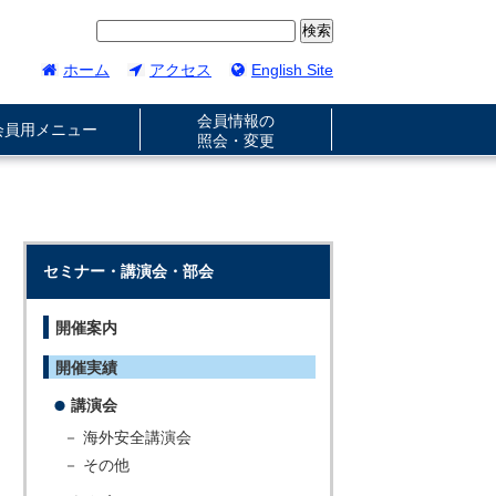
ホーム
アクセス
English Site
会員情報の
会員用メニュー
照会・変更
セミナー・講演会・部会
開催案内
開催実績
講演会
－ 海外安全講演会
－ その他