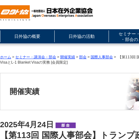
セミナー
日外協の概要
日外協の活動
・部会の
ホーム
>
セミナー・講演会・部会
>
開催実績
>
部会
>
国際人事部会
> 【第113
VisaとL-1 Blanket Visaの実務 [会員限定]
開催実績
2025年4月24日
【第113回 国際人事部会】トラン