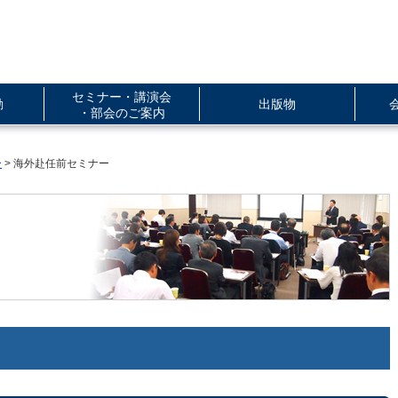
セミナー・講演会
動
出版物
・部会のご案内
ー
> 海外赴任前セミナー