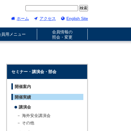
ホーム
アクセス
English Site
会員情報の
会員用メニュー
照会・変更
セミナー・講演会・部会
開催案内
開催実績
講演会
－ 海外安全講演会
－ その他