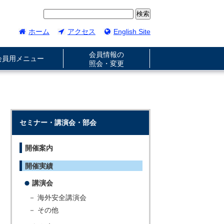
ホーム
アクセス
English Site
会員情報の
会員用メニュー
照会・変更
セミナー・講演会・部会
開催案内
開催実績
講演会
－ 海外安全講演会
－ その他