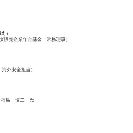
備え」
ダ販売企業年金基金 常務理事）
) 海外安全担当）
 福島 慎二 氏