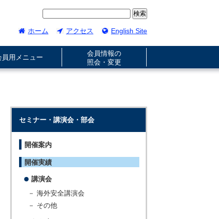
ホーム
アクセス
English Site
会員情報の
会員用メニュー
照会・変更
セミナー・講演会・部会
開催案内
開催実績
講演会
－ 海外安全講演会
－ その他