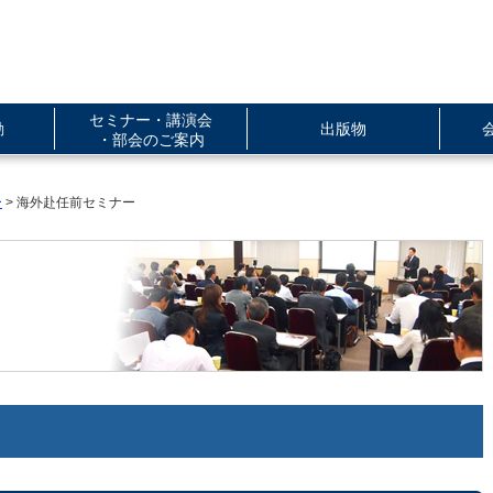
セミナー・講演会
動
出版物
・部会のご案内
ー
> 海外赴任前セミナー