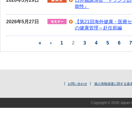
2026年5月29日
日外協講演会『トランプ訪
能性』
2026年5月27日
【第21回海外健康・医療
の健康管理～赴任前編
«
‹
1
2
3
4
5
6
7
お問い合わせ
個人情報保護に関する基
Copyright © 2026 Japan O