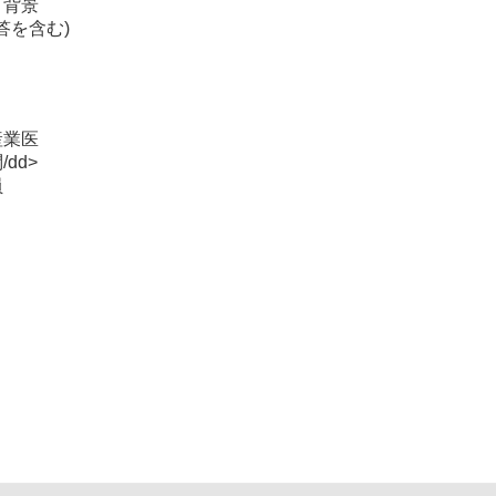
・背景
答を含む)
業医
dd>
員