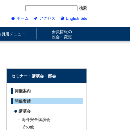
ホーム
アクセス
English Site
会員情報の
会員用メニュー
照会・変更
セミナー・講演会・部会
開催案内
開催実績
講演会
－ 海外安全講演会
－ その他