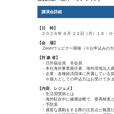
講演会詳細
【日 時】
２０２６年 ６月 ２２日（月）１６：０
【会 場】
Zoomウェビナー開催（※お申込みの方
【対 象 者】
・日外協会員、非会員
・本社海外事業責任者、海外現地法人責
・企業・各種経済団体に所属している
※個人としての申込方はお受けできま
【内容、レジュメ】
・生活習慣病とは
・海外駐在中に健康診断で、要再検査と
・予防策
・適度な運動をする際の注意点と靴選