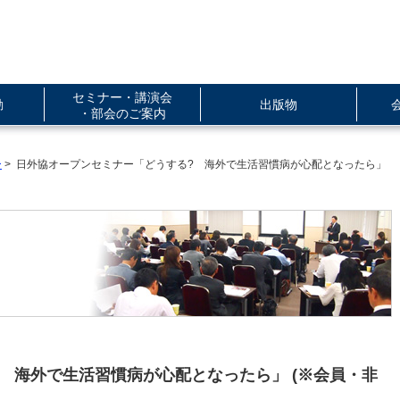
セミナー・講演会
動
出版物
・部会のご案内
ー
> 日外協オープンセミナー「どうする? 海外で生活習慣病が心配となったら」
 海外で生活習慣病が心配となったら」 (※会員・非