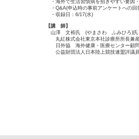
・海外で生活習慣病を招きやすい要因
・Q&A(申込時の事前アンケートへの回
・収録日：6/17(水)
【講 師】
山澤 文裕氏 (やまさわ ふみひろ)氏
丸紅株式会社東京本社診療所所長兼産
日外協 海外健康・医療センター顧問/
公益財団法人日本陸上競技連盟評議