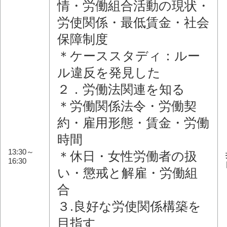
情・労働組合活動の現状・
労使関係・最低賃金・社会
保障制度
＊ケーススタディ：ルー
ル違反を発見した
２．労働法関連を知る
＊労働関係法令・労働契
約・雇用形態・賃金・労働
時間
13:30～
＊休日・女性労働者の扱
16:30
い・懲戒と解雇・労働組
合
３.良好な労使関係構築を
目指す