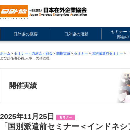
セミナー
日外協の概要
日外協の活動
・部会の
ホーム
>
セミナー・講演会・部会
>
開催実績
>
セミナー
>
国別派遣前セミナー
> 
よび赴任者心得/人事・労務管理
開催実績
2025年11月25日
「国別派遣前セミナー＜インドネシ