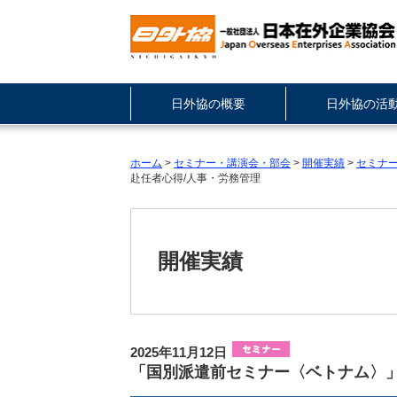
日外協の概要
日外協の活
ホーム
>
セミナー・講演会・部会
>
開催実績
>
セミナ
赴任者心得/人事・労務管理
開催実績
2025年11月12日
「国別派遣前セミナー〈ベトナム〉」