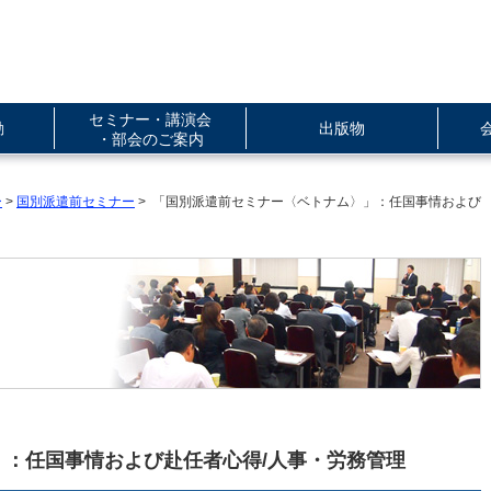
セミナー・講演会
動
出版物
・部会のご案内
ー
>
国別派遣前セミナー
> 「国別派遣前セミナー〈ベトナム〉」：任国事情および
：任国事情および赴任者心得/人事・労務管理