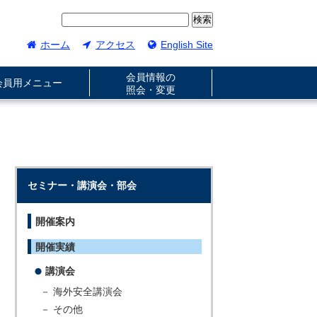
ホーム
アクセス
English Site
会員情報の
会員用メニュー
照会・変更
セミナー・講演会・部会
開催案内
開催実績
講演会
－ 海外安全講演会
－ その他