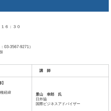
～１６：３０
-3567-9271）
加
講 師
得】
新種経緯
景山 幸郎 氏
日外協
国際ビジネスアドバイザー