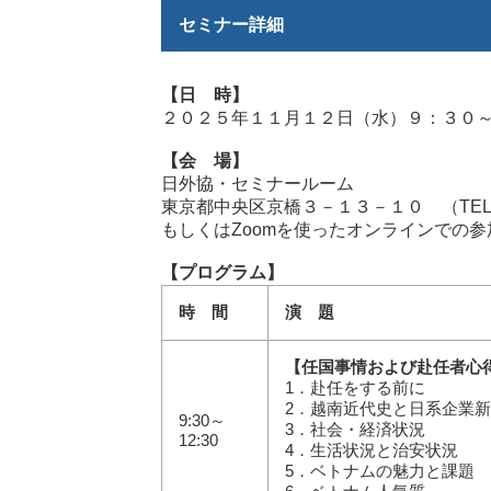
セミナー詳細
【日 時】
２０２５年１１月１２日（水）９：３０
【会 場】
日外協・セミナールーム
東京都中央区京橋３－１３－１０ （TEL：03
もしくはZoomを使ったオンラインでの参
【プログラム】
時 間
演 題
【任国事情および赴任者心
1．赴任をする前に
2．越南近代史と日系企業
9:30～
3．社会・経済状況
12:30
4．生活状況と治安状況
5．ベトナムの魅力と課題