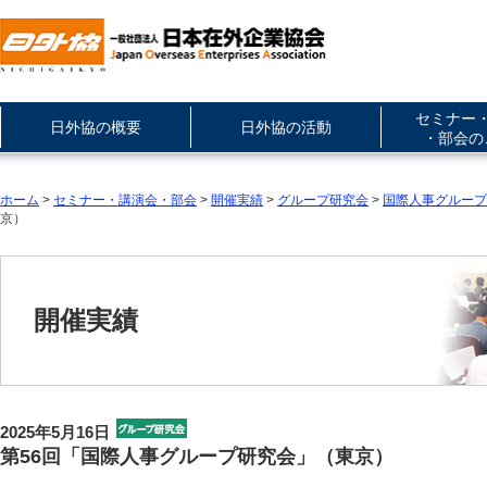
セミナー
日外協の概要
日外協の活動
・部会の
ホーム
>
セミナー・講演会・部会
>
開催実績
>
グループ研究会
>
国際人事グループ
京）
開催実績
2025年5月16日
第56回「国際人事グループ研究会」（東京）