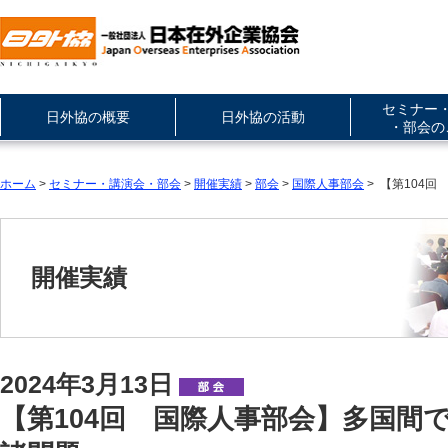
セミナー
日外協の概要
日外協の活動
・部会の
ホーム
>
セミナー・講演会・部会
>
開催実績
>
部会
>
国際人事部会
> 【第104
開催実績
2024年3月13日
【第104回 国際人事部会】多国間