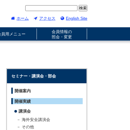
ホーム
アクセス
English Site
会員情報の
会員用メニュー
照会・変更
セミナー・講演会・部会
開催案内
開催実績
講演会
－ 海外安全講演会
－ その他