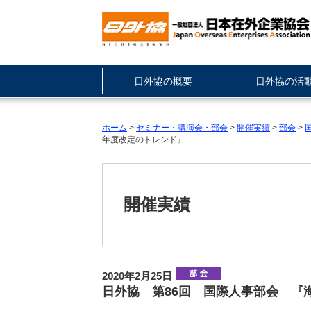
日外協の概要
日外協の活
ホーム
>
セミナー・講演会・部会
>
開催実績
>
部会
>
年度改定のトレンド』
開催実績
2020年2月25日
日外協 第86回 国際人事部会 『