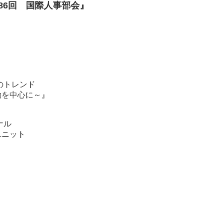
86回 国際人事部会』
のトレンド
動を中心に～』
ナル
ユニット