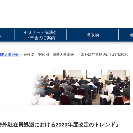
セミナー・講演会
動
出版物
・部会のご案内
国際人事部会
> 日外協 第86回 国際人事部会 『海外駐在員処遇における2020
海外駐在員処遇における2020年度改定のトレンド』