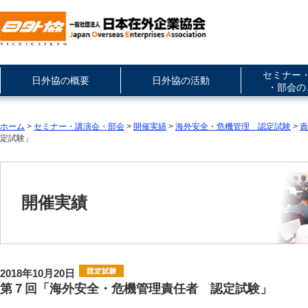
セミナー
日外協の概要
日外協の活動
・部会の
ホーム
>
セミナー・講演会・部会
>
開催実績
>
海外安全・危機管理 認定試験
>
責
定試験」
開催実績
2018年10月20日
第７回「海外安全・危機管理責任者 認定試験」