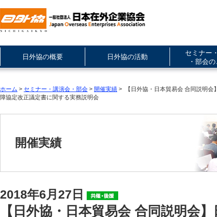
セミナー
日外協の概要
日外協の活動
・部会の
ホーム
>
セミナー・講演会・部会
>
開催実績
> 【日外協・日本貿易会 合同説明
障協定改正議定書に関する実務説明会
開催実績
2018年6月27日
【日外協・日本貿易会 合同説明会】