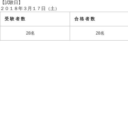
【試験日】
２０１８年３月１７日（土）
受 験 者 数
合 格 者 数
28名
28名