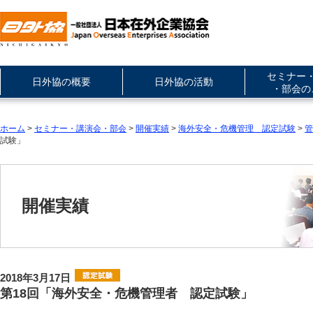
セミナー
日外協の概要
日外協の活動
・部会の
ホーム
>
セミナー・講演会・部会
>
開催実績
>
海外安全・危機管理 認定試験
>
管
試験」
開催実績
2018年3月17日
第18回「海外安全・危機管理者 認定試験」