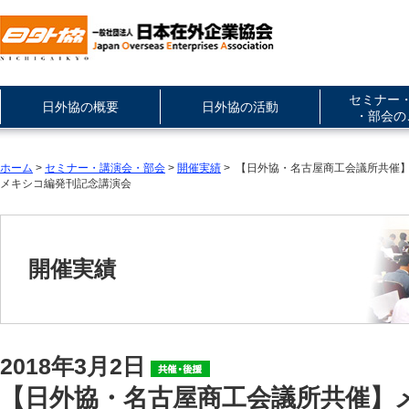
セミナー
日外協の概要
日外協の活動
・部会の
ホーム
>
セミナー・講演会・部会
>
開催実績
> 【日外協・名古屋商工会議所共催
メキシコ編発刊記念講演会
開催実績
2018年3月2日
【日外協・名古屋商工会議所共催】