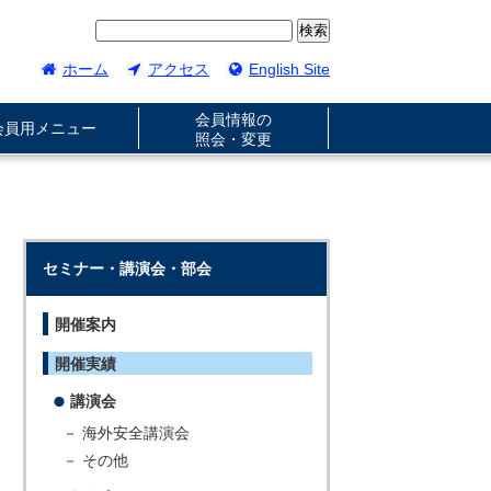
ホーム
アクセス
English Site
会員情報の
会員用メニュー
照会・変更
セミナー・講演会・部会
開催案内
開催実績
講演会
－ 海外安全講演会
－ その他