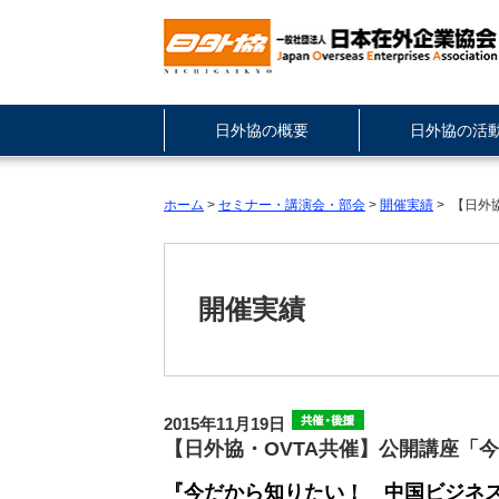
日外協の概要
日外協の活
ホーム
>
セミナー・講演会・部会
>
開催実績
> 【日外
開催実績
2015年11月19日
【日外協・OVTA共催】公開講座「
『今だから知りたい！ 中国ビジネス