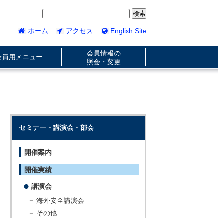
ホーム
アクセス
English Site
会員情報の
会員用メニュー
照会・変更
セミナー・講演会・部会
開催案内
開催実績
講演会
－ 海外安全講演会
－ その他