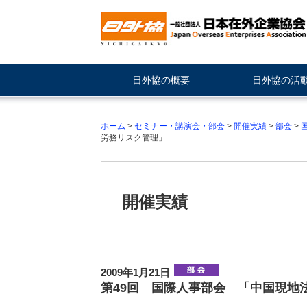
日外協の概要
日外協の活
ホーム
>
セミナー・講演会・部会
>
開催実績
>
部会
>
労務リスク管理」
開催実績
2009年1月21日
第49回 国際人事部会 「中国現地