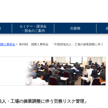
セミナー・講演会
動
出版物
・部会のご案内
国際人事部会
> 第49回 国際人事部会 「中国現地法人・工場の操業調整に伴う
法人・工場の操業調整に伴う労務リスク管理」