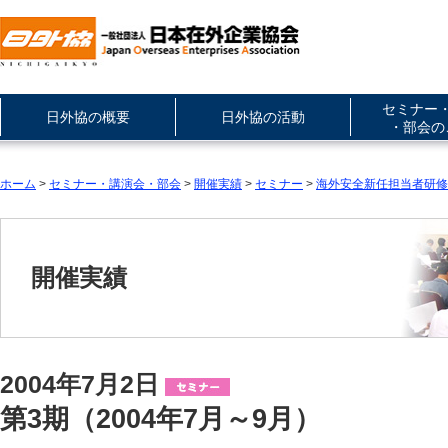
セミナー
日外協の概要
日外協の活動
・部会の
ホーム
>
セミナー・講演会・部会
>
開催実績
>
セミナー
>
海外安全新任担当者研修
開催実績
2004年7月2日
第3期（2004年7月～9月）